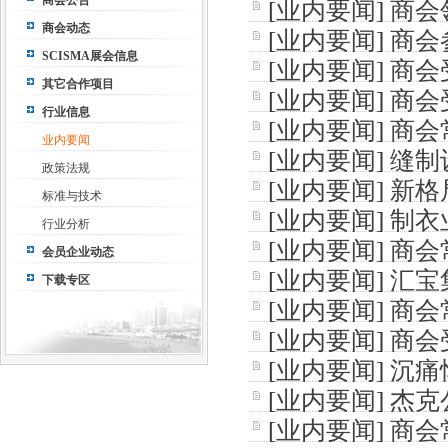
商会公告
[
业内要闻
]
商会
缝制设备商会
商会动态
[
业内要闻
]
商会
SCISMA展会信息
[
业内要闻
]
商会
峰会
其它合作项目
[
业内要闻
]
商会
当地市场
行业信息
[
业内要闻
]
商会
大会
业内要闻
[
业内要闻
]
缝制
中国（汕头）纺
政策法规
[
业内要闻
]
新格
——商会常务副
标准与技术
[
业内要闻
]
制衣
纺织制衣工业设
行业分析
[
业内要闻
]
商会
会领导
会员企业动态
[
业内要闻
]
汇宝
下载专区
[
业内要闻
]
商会
[
业内要闻
]
商会
司
[
业内要闻
]
沉痛
[
业内要闻
]
杰克
[
业内要闻
]
商会