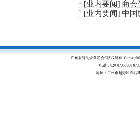
[
业内要闻
]
商会
县千镇万村高质
[
业内要闻
]
中国
展交流峰会暨广
广东省缝制设备商会©版权所有 Copyright2005-20
电话：020-87358608 87
地址：广州市越秀区寺右新马路