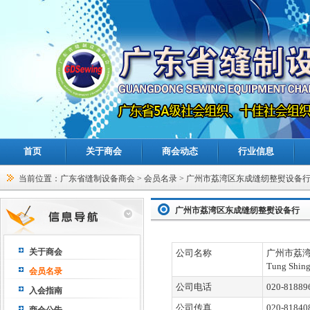
首页
关于商会
商会动态
行业信息
当前位置：
广东省缝制设备商会
>
会员名录
> 广州市荔湾区东成缝纫整熨设备
广州市荔湾区东成缝纫整熨设备行
关于商会
公司名称
广州市荔
Tung Shing
会员名录
公司电话
020-81889
入会指南
公司传真
020-81840