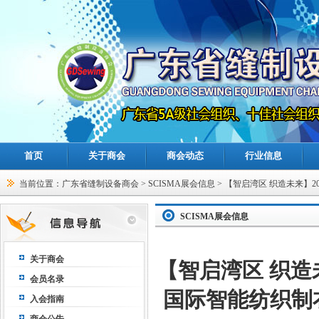
首页
关于商会
商会动态
行业信息
当前位置：
广东省缝制设备商会
>
SCISMA展会信息
> 【智启湾区 织造未来】2
备展暨大湾区国际智能纺织制衣·鞋机鞋材·数码印花工业设备展璀璨启幕
SCISMA展会信息
关于商会
【智启湾区 织造
会员名录
国际智能纺织制
入会指南