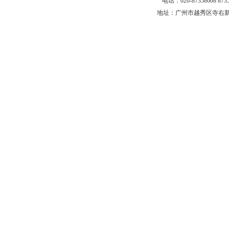
电话：020-87358608 87
地址：广州市越秀区寺右新马路